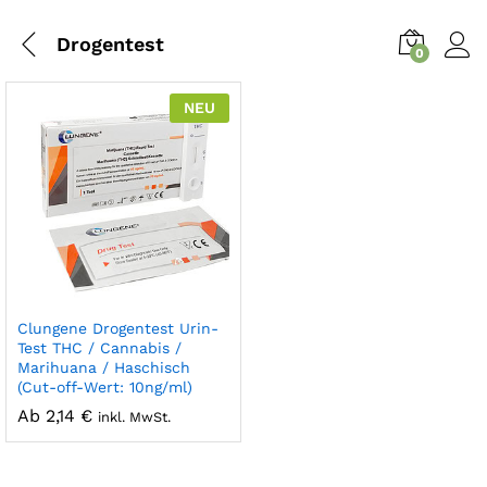
Drogentest
0
NEU
Clungene Drogentest Urin-
Test THC / Cannabis /
Marihuana / Haschisch
(Cut-off-Wert: 10ng/ml)
Ab
2,14
€
inkl. MwSt.