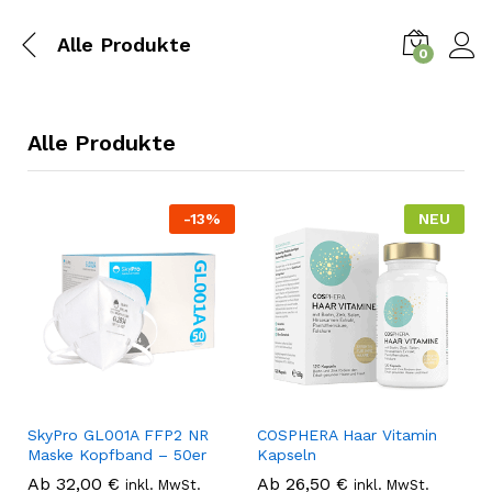
Alle Produkte
0
Alle Produkte
-
13
%
NEU
SkyPro GL001A FFP2 NR
COSPHERA Haar Vitamin
Maske Kopfband – 50er
Kapseln
Ab
32,00
€
Ab
26,50
€
inkl. MwSt.
inkl. MwSt.