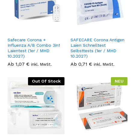
Safecare Corona +
SAFECARE Corona Antigen
Influenza A/B Combo 3in1
Laien Schnelltest
Laientest (1er / MHD
Selbsttests (1er / MHD
10.2027)
10.2027)
Ab
1,07
€
Ab
0,71
€
inkl. MwSt.
inkl. MwSt.
Out Of Stock
NEU