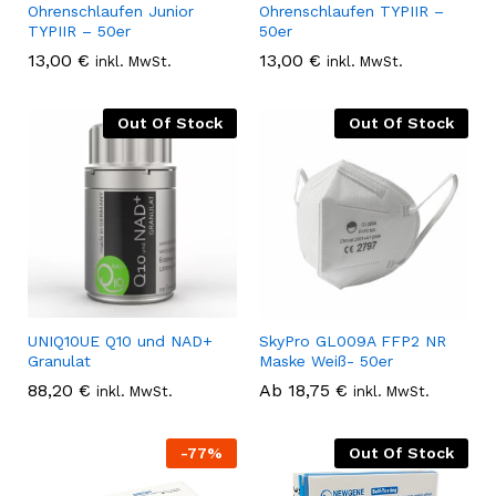
Ohrenschlaufen Junior
Ohrenschlaufen TYPIIR –
TYPIIR – 50er
50er
13,00
€
13,00
€
inkl. MwSt.
inkl. MwSt.
Out Of Stock
Out Of Stock
UNIQ10UE Q10 und NAD+
SkyPro GL009A FFP2 NR
Granulat
Maske Weiß- 50er
88,20
€
Ab
18,75
€
inkl. MwSt.
inkl. MwSt.
-
77
%
Out Of Stock