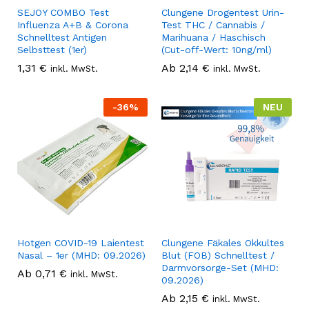
SEJOY COMBO Test
Clungene Drogentest Urin-
Influenza A+B & Corona
Test THC / Cannabis /
Schnelltest Antigen
Marihuana / Haschisch
Selbsttest (1er)
(Cut-off-Wert: 10ng/ml)
1,31
€
Ab
2,14
€
inkl. MwSt.
inkl. MwSt.
-
36
%
NEU
Hotgen COVID-19 Laientest
Clungene Fäkales Okkultes
Nasal – 1er (MHD: 09.2026)
Blut (FOB) Schnelltest /
Darmvorsorge-Set (MHD:
Ab
0,71
€
inkl. MwSt.
09.2026)
Ab
2,15
€
inkl. MwSt.