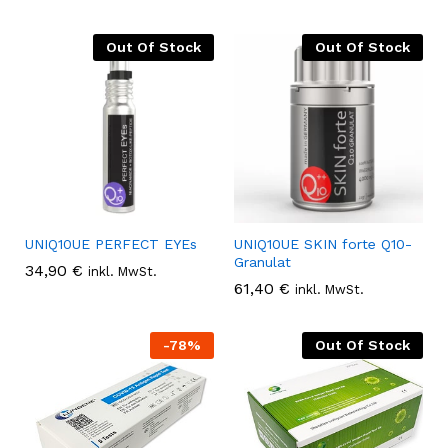
Out Of Stock
Out Of Stock
UNIQ10UE PERFECT EYEs
UNIQ10UE SKIN forte Q10-
Granulat
34,90
€
inkl. MwSt.
61,40
€
inkl. MwSt.
-
78
%
Out Of Stock