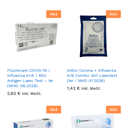
Hot
Hot
Fluorecare COVID-19 /
Anbio Corona + Influenza
Influenza A+B / RSV
A/B Combo 3in1 Laientest
Antigen Laien Test – 1er
(1er / MHD 01.2026)
(MHD: 08.2026)
1,43
€
inkl. MwSt.
2,62
€
inkl. MwSt.
Hot
Hot