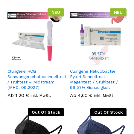
NEU
NEU
Clungene HCG
Clungene Helicobacter
Schwangerschaftsschnelltest
Pylori Schnelltest –
/ Frühtest – Midstream
Magentest / Stuhltest /
(MHD: 09.2027)
99.57% Genauigkeit
Ab
1,20
€
Ab
4,60
€
inkl. MwSt.
inkl. MwSt.
Out Of Stock
Out Of Stock