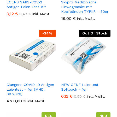
EGENS SARS-COV-2
Skypro Medizinische
Antigen Laien Test-Kit
Einwegmaske mit
Kopfbänden TYPIIR – 50er
0,12
€
0,48
€
inkl. MwSt.
16,00
€
inkl. MwSt.
-
34
%
Out Of Stock
Clungene COVID-19 Antigen
NEW GENE Laientest
Laientest – 1er (MHD:
Softpack – 1er
09.2026)
0,12
€
0,50
€
inkl. MwSt.
Ab
0,60
€
inkl. MwSt.
NEU
NEU